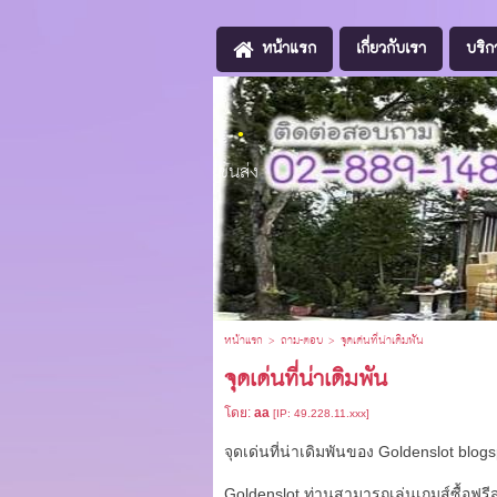
หน้าแรก
เกี่ยวกับเรา
บริก
.
ขนส่ง
หน้าแรก
>
ถาม-ตอบ
>
จุดเด่นที่น่าเดิมพัน
จุดเด่นที่น่าเดิมพัน
โดย:
aa
[IP: 49.228.11.xxx]
จุดเด่นที่น่าเดิมพันของ
Goldenslot blogs
Goldenslot
ท่านสามารถเล่นเกมส์ซื้อฟรีสป