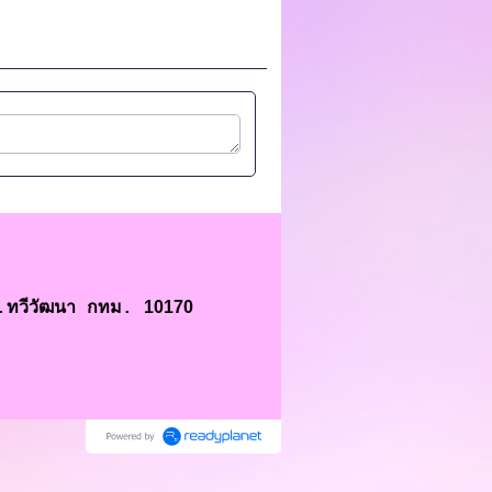
10170
ต.ทวีวัฒนา กทม.