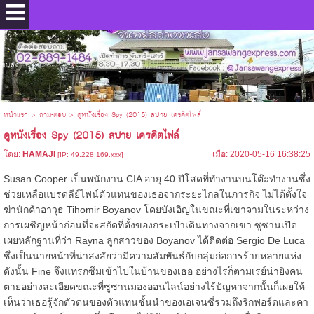
.
ขนส่ง
หน้าแรก
>
ถาม-ตอบ
>
ดูหนังเรื่อง Spy (2015) สปาย เครดิตไฟล์
ดูหนังเรื่อง Spy (2015) สปาย เครดิตไฟล์
โดย:
HAMAJI
เมื่อ: 2020-05-16 16:38:25
[IP: 49.228.169.xxx]
Susan Cooper เป็นพนักงาน CIA อายุ 40 ปีโสดที่ทำงานบนโต๊ะทำงานซึ่ง
ช่วยเหลือแบรดลีย์ไฟน์ตัวแทนของเธอจากระยะไกลในภารกิจ
ไม่ได้ตั้งใจ
ฆ่านักค้าอาวุธ Tihomir Boyanov โดยบังเอิญในขณะที่เขาจามในระหว่าง
การเผชิญหน้าก่อนที่จะสกัดที่ตั้งของกระเป๋าเดินทางจากเขา
ซูซานเปิด
เผยหลักฐานที่ว่า Rayna ลูกสาวของ Boyanov ได้ติดต่อ Sergio De Luca
ซึ่งเป็นนายหน้าที่น่าสงสัยว่ามีความสัมพันธ์กับกลุ่มก่อการร้ายหลายแห่ง
ดังนั้น Fine จึงแทรกซึมเข้าไปในบ้านของเธอ
อย่างไรก็ตามเรย์น่ายิงคน
ตายอย่างละเอียดขณะที่ซูซานมองออนไลน์อย่างไร้ปัญหาจากนั้นก็เผยให้
เห็นว่าเธอรู้จักตัวตนของตัวแทนชั้นนำของเอเจนซี่รวมถึงริกฟอร์ดและคา