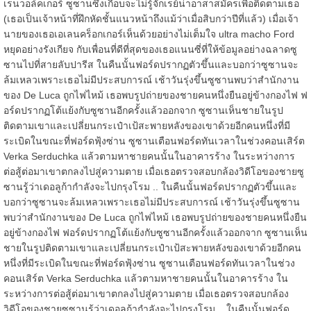
เรนวอล์คเกอร์
ซูซานซึ่งเกือบจะไม่รู้จักเรย์น่าอาสาสมัครเพื่อติดตามเธอ
(เธอเป็นเจ้าหน้าที่ฝึกหัดชั้นแนวหน้าถึงแม้ว่าเมื่อสิบกว่าปีที่แล้ว)
เมื่อเจ้า
นายของเธอเอเลนคร็อกเกอร์เห็นด้วยอย่างไม่เต็มใจ
ultra macho Ford
หยุดอย่างรังเกียจ
กับเพื่อนที่ดีที่สุดของเธอแนนซี่ที่ให้ข้อมูลอย่างฉลาดซู
ซานไปที่สายลับปารีส
ในคืนนั้นฟอร์ดปรากฏตัวขึ้นและบอกว่าซูซานจะ
ล้มเหลวเพราะเธอไม่มีประสบการณ์
เช้าวันรุ่งขึ้นซูซานพบว่าสำนักงาน
ของ De Luca ถูกไฟไหม้
เธอพบรูปถ่ายของชายคนหนึ่งยืนอยู่ข้างกองไฟ
ฟ
อร์ดปรากฏโต้แย้งกับซูซานอีกครั้งแล้วออกจาก
ซูซานเห็นชายในรูป
ติดตามเขาและเปลี่ยนกระเป๋าเป้สะพายหลังของเขาด้วยอีกคนหนึ่งที่มี
ระเบิดในขณะที่ฟอร์ดฟุ้งซ่าน
ซูซานเตือนฟอร์ดทันเวลาในช่วงคอนเสิร์ต
Verka Serduchka แล้วตามหาชายคนนั้นในอาคารร้าง
ในระหว่างการ
ต่อสู้ต่อมาเขาตกลงไปสู่ความตาย
เมื่อเธอตรวจสอบกล้องวิดีโอของชายซู
ซานรู้ว่าเดอลูก้ากำลังจะไปกรุงโรม ..
ในคืนนั้นฟอร์ดปรากฏตัวขึ้นและ
บอกว่าซูซานจะล้มเหลวเพราะเธอไม่มีประสบการณ์
เช้าวันรุ่งขึ้นซูซาน
พบว่าสำนักงานของ De Luca ถูกไฟไหม้
เธอพบรูปถ่ายของชายคนหนึ่งยืน
อยู่ข้างกองไฟ
ฟอร์ดปรากฏโต้แย้งกับซูซานอีกครั้งแล้วออกจาก
ซูซานเห็น
ชายในรูปติดตามเขาและเปลี่ยนกระเป๋าเป้สะพายหลังของเขาด้วยอีกคน
หนึ่งที่มีระเบิดในขณะที่ฟอร์ดฟุ้งซ่าน
ซูซานเตือนฟอร์ดทันเวลาในช่วง
คอนเสิร์ต Verka Serduchka แล้วตามหาชายคนนั้นในอาคารร้าง
ใน
ระหว่างการต่อสู้ต่อมาเขาตกลงไปสู่ความตาย
เมื่อเธอตรวจสอบกล้อง
วิดีโอของชายซูซานรู้ว่าเดอลูก้ากำลังจะไปกรุงโรม ..
ในคืนนั้นฟอร์ด