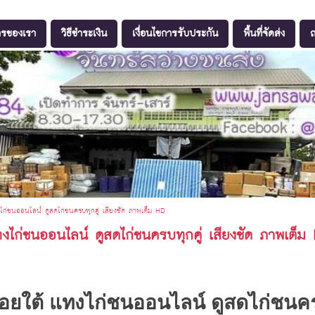
ารของเรา
วิธีชำระเงิน
เงื่อนไขการรับประกัน
พื้นที่จัดส่ง
งไก่ชนออนไลน์ ดูสดไก่ชนครบทุกคู่ เสียงชัด ภาพเต็ม HD
ทงไก่ชนออนไลน์ ดูสดไก่ชนครบทุกคู่ เสียงชัด ภาพเต็ม
ือยใต้ แทงไก่ชนออนไลน์ ดูสดไก่ชนครบ