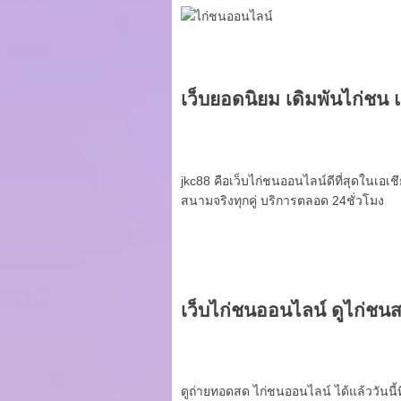
เว็บยอดนิยม เดิมพันไก่ชน 
jkc88 คือเว็บไก่ชนออนไลน์ดีที่สุดใน
สนามจริงทุกคู่ บริการตลอด 24ชั่วโมง
เว็บไก่ชนออนไลน์ ดูไก่ชนสด
ดูถ่ายทอดสด ไก่ชนออนไลน์ ได้แล้ววันนี้ท