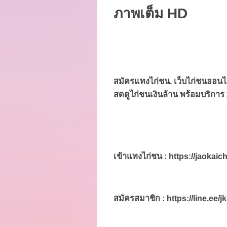
ภาพเต็ม HD
สมัครแทงไก่ชน. เว็บไก่ชนออนไ
สดดูไก่ชนเงินล้าน พร้อมบริการ
เข้าแทงไก่ชน :
https://jaokai
สมัครสมาชิก :
https://line.ee/j