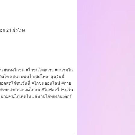
อด 24 ชั่วโมง
ไก่ชน #แทงไกชน #ไกชนไทยลาว #สนามไก
ไท #สนามชนไกเทิดไทล่าสุดวันนี้
อดสดไก่ชนวันนี้ #ไกชนออนไลน์ #ถาย
 #เพจถ่ายทอดสดไก่ชน #ไลฟ์สดไก่ชนวัน
สนามชนไกเทิดไท #สนามไก่ทองอินเตอร์