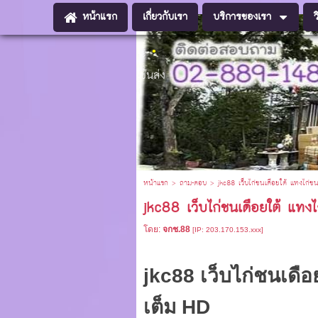
หน้าแรก
เกี่ยวกับเรา
บริการของเรา
ว
.
ขนส่ง
หน้าแรก
>
ถาม-ตอบ
>
jkc88 เว็บไก่ชนเดือยใต้ แทงไก่ช
jkc88 เว็บไก่ชนเดือยใต้ แทง
โดย:
จกช.88
[IP: 203.170.153.xxx]
jkc88 เว็บไก่ชนเดือ
เต็ม HD