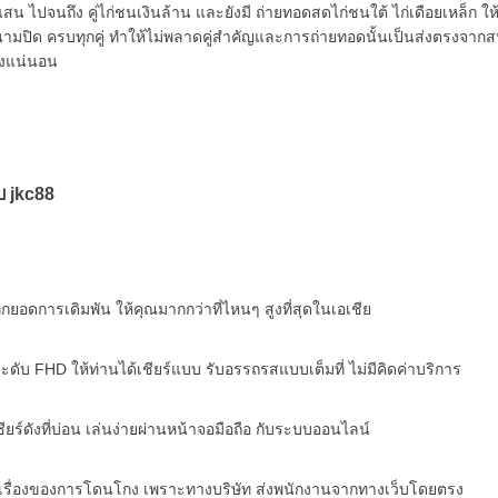
นแสน ไปจนถึง คู่ไก่ชนเงินล้าน และยังมี ถ่ายทอดสดไก่ชนใต้ ไก่เดือยเหล็ก 
สนามปิด ครบทุกคู่ ทำให้ไม่พลาดคู่สำคัญและการถ่ายทอดนั้นเป็นส่งตรงจา
่างแน่นอน
บ jkc88
ยอดการเดิมพัน ให้คุณมากกว่าที่ไหนๆ สูงที่สุดในเอเชีย
ะดับ FHD ให้ท่านได้เชียร์แบบ รับอรรถรสแบบเต็มที่ ไม่มีคิดค่าบริการ
ชียร์ดังที่บ่อน เล่นง่ายผ่านหน้าจอมือถือ กับระบบออนไลน์
และเรื่องของการโดนโกง เพราะทางบริษัท ส่งพนักงานจากทางเว็บโดยตรง