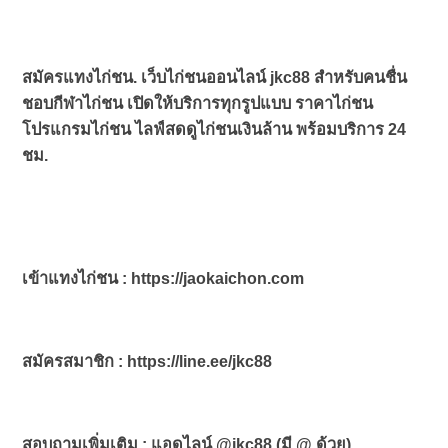
สมัครแทงไก่ชน. เว็บไก่ชนออนไลน์ jkc88 สำหรับคนชื่น
ชอบกีฬาไก่ชน เปิดให้บริการทุกรูปแบบ ราคาไก่ชน
โปรแกรมไก่ชน ไลฟ์สดดูไก่ชนเงินล้าน พร้อมบริการ 24
ชม.
เข้าแทงไก่ชน :
https://jaokaichon.com
สมัครสมาชิก :
https://line.ee/jkc88
สอบถามเพิ่มเติม : แอดไลน์ @jkc88 (มี @ ด้วย)