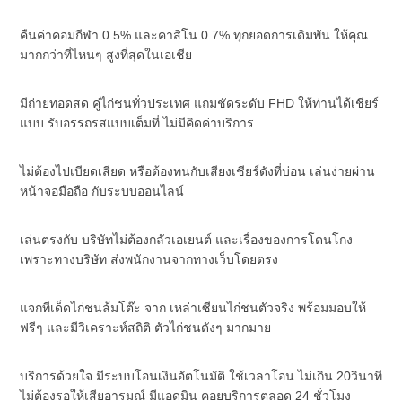
คืนค่าคอมกีฬา 0.5% และคาสิโน 0.7% ทุกยอดการเดิมพัน ให้คุณ
มากกว่าที่ไหนๆ สูงที่สุดในเอเชีย
มีถ่ายทอดสด คู่ไก่ชนทั่วประเทศ แถมชัดระดับ FHD ให้ท่านได้เชียร์
แบบ รับอรรถรสแบบเต็มที่ ไม่มีคิดค่าบริการ
ไม่ต้องไปเบียดเสียด หรือต้องทนกับเสียงเชียร์ดังที่บ่อน เล่นง่ายผ่าน
หน้าจอมือถือ กับระบบออนไลน์
เล่นตรงกับ บริษัทไม่ต้องกลัวเอเยนต์ และเรื่องของการโดนโกง
เพราะทางบริษัท ส่งพนักงานจากทางเว็บโดยตรง
แจกทีเด็ดไก่ชนล้มโต๊ะ จาก เหล่าเซียนไก่ชนตัวจริง พร้อมมอบให้
ฟรีๆ และมีวิเคราะห์สถิติ ตัวไก่ชนดังๆ มากมาย
บริการด้วยใจ มีระบบโอนเงินอัตโนมัติ ใช้เวลาโอน ไม่เกิน 20วินาที
ไม่ต้องรอให้เสียอารมณ์ มีแอดมิน คอยบริการตลอด 24 ชั่วโมง