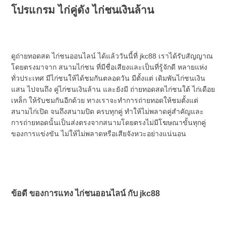
โปรแกรม ไก่คู่ดัง ไก่ชนเงินล้าน
ดูถ่ายทอดสด ไก่ชนออนไลน์ ได้แล้ววันนี้ที่ jkc88 เราได้รับสัญญาณ
โดยตรงมาจาก สนามไก่ชน ที่มีชื่อเสียงและเป็นที่รู้จักดี หลายแห่ง
ทั่วประเทศ มีไก่ชนให้ได้ชมกันตลอดวัน มีตั้งแต่ เดิมพันไก่ชนเงิน
แสน ไปจนถึง คู่ไก่ชนเงินล้าน และยังมี ถ่ายทอดสดไก่ชนใต้ ไก่เดือย
เหล็ก ให้รับชมกันอีกด้วย ทางเราจะทำการถ่ายทอดให้ชมตั้งแต่
สนามไก่เปิด จนถึงสนามปิด ครบทุกคู่ ทำให้ไม่พลาดคู่สำคัญและ
การถ่ายทอดนั้นเป็นส่งตรงจากสนามโดยตรงไม่มีโฆษณาขั้นทุกคู่
ของการแข่งขัน ไม่ให้ไม่พลาดหรือเสียจังหวะอย่างแน่นอน
ข้อดี ของการแทง ไก่ชนออนไลน์ กับ jkc88