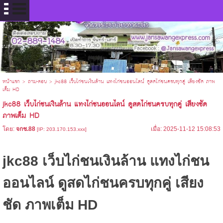
.
ขนส่ง
หน้าแรก
>
ถาม-ตอบ
>
jkc88 เว็บไก่ชนเงินล้าน แทงไก่ชนออนไลน์ ดูสดไก่ชนครบทุกคู่ เสียงชัด ภาพ
เต็ม HD
jkc88 เว็บไก่ชนเงินล้าน แทงไก่ชนออนไลน์ ดูสดไก่ชนครบทุกคู่ เสียงชัด
ภาพเต็ม HD
โดย:
จกช.88
เมื่อ: 2025-11-12 15:08:53
[IP: 203.170.153.xxx]
jkc88 เว็บไก่ชนเงินล้าน แทงไก่ชน
ออนไลน์ ดูสดไก่ชนครบทุกคู่ เสียง
ชัด ภาพเต็ม HD