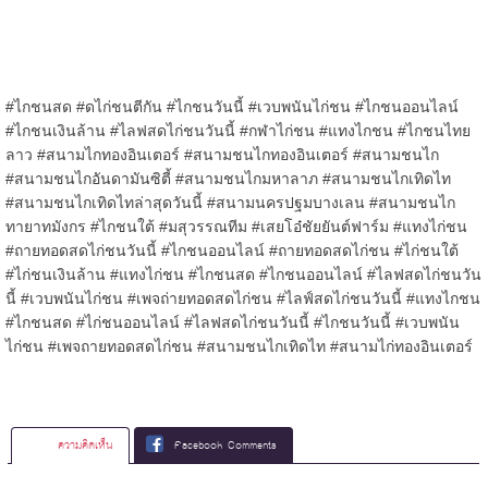
#ไกชนสด #ดไก่ชนตีกัน #ไกชนวันนี้ #เวบพนันไก่ชน #ไกชนออนไลน์
#ไกชนเงินล้าน #ไลฟสดไก่ชนวันนี้ #กฬาไก่ชน #แทงไกชน #ไกชนไทย
ลาว #สนามไกทองอินเตอร์ #สนามชนไกทองอินเตอร์ #สนามชนไก
#สนามชนไกอันดามันซิตี้ #สนามชนไกมหาลาภ #สนามชนไกเทิดไท
#สนามชนไกเทิดไทล่าสุดวันนี้ #สนามนครปฐมบางเลน #สนามชนไก
ทายาทมังกร #ไกชนใต้ #มสุวรรณทีม #เสยโอ๋ชัยยันต์ฟาร์ม #แทงไก่ชน
#ถายทอดสดไก่ชนวันนี้ #ไกชนออนไลน์ #ถายทอดสดไก่ชน #ไก่ชนใต้
#ไก่ชนเงินล้าน #แทงไก่ชน #ไกชนสด #ไกชนออนไลน์ #ไลฟสดไก่ชนวัน
นี้ #เวบพนันไก่ชน #เพจถ่ายทอดสดไก่ชน #ไลฟ์สดไก่ชนวันนี้ #แทงไกชน
#ไกชนสด #ไก่ชนออนไลน์ #ไลฟสดไก่ชนวันนี้ #ไกชนวันนี้ #เวบพนัน
ไก่ชน #เพจถายทอดสดไก่ชน #สนามชนไกเทิดไท #สนามไก่ทองอินเตอร์
ความคิดเห็น
Facebook Comments