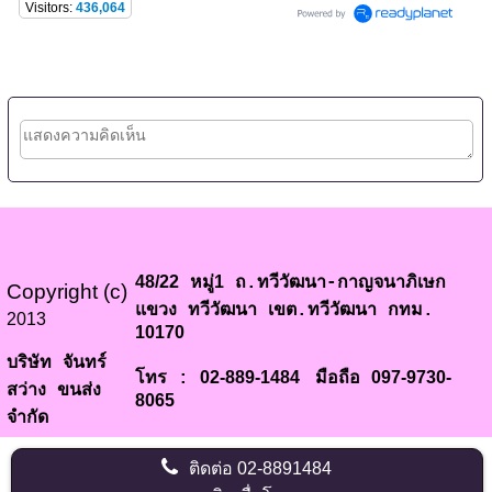
Visitors:
436,064
48/22
1
หมู่
ถ.ทวีวัฒนา-กาญจนาภิเษก
Copyright (c)
แขวง ทวีวัฒนา เขต.ทวีวัฒนา กทม.
2013
10170
บริษัท จันทร์
02-889-1484
097-9730-
โทร :
มือถือ
สว่าง ขนส่ง
8065
จำกัด
ติดต่อ
02-8891484