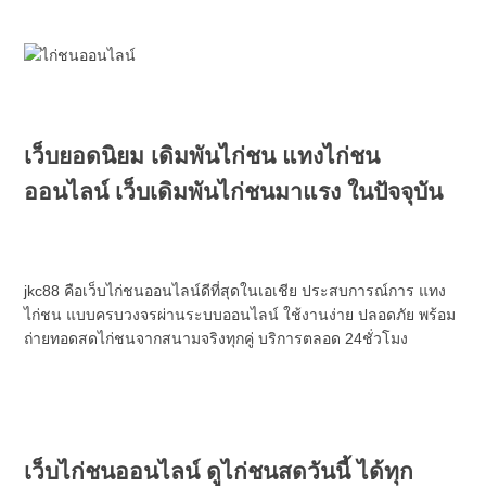
เว็บยอดนิยม เดิมพันไก่ชน แทงไก่ชน
ออนไลน์ เว็บเดิมพันไก่ชนมาแรง ในปัจจุบัน
jkc88 คือเว็บไก่ชนออนไลน์ดีที่สุดในเอเชีย ประสบการณ์การ แทง
ไก่ชน แบบครบวงจรผ่านระบบออนไลน์ ใช้งานง่าย ปลอดภัย พร้อม
ถ่ายทอดสดไก่ชนจากสนามจริงทุกคู่ บริการตลอด 24ชั่วโมง
เว็บไก่ชนออนไลน์ ดูไก่ชนสดวันนี้ ได้ทุก