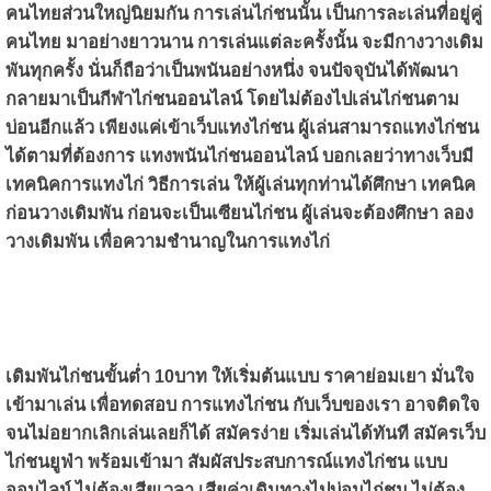
คนไทยส่วนใหญ่นิยมกัน การเล่นไก่ชนนั้น เป็นการละเล่นที่อยู่คู่
คนไทย มาอย่างยาวนาน การเล่นแต่ละครั้งนั้น จะมีกางวางเดิม
พันทุกครั้ง นั่นก็ถือว่าเป็นพนันอย่างหนึ่ง จนปัจจุบันได้พัฒนา
กลายมาเป็นกีฬาไก่ชนออนไลน์ โดยไม่ต้องไปเล่นไก่ชนตาม
บ่อนอีกแล้ว เพียงแค่เข้าเว็บแทงไก่ชน ผู้เล่นสามารถแทงไก่ชน
ได้ตามที่ต้องการ แทงพนันไก่ชนออนไลน์ บอกเลยว่าทางเว็บมี
เทคนิคการแทงไก่ วิธีการเล่น ให้ผู้เล่นทุกท่านได้ศึกษา เทคนิค
ก่อนวางเดิมพัน ก่อนจะเป็นเซียนไก่ชน ผู้เล่นจะต้องศึกษา ลอง
วางเดิมพัน เพื่อความชำนาญในการแทงไก่
เดิมพันไก่ชนขั้นต่ำ 10บาท ให้เริ่มต้นแบบ ราคาย่อมเยา มั่นใจ
เข้ามาเล่น เพื่อทดสอบ การแทงไก่ชน กับเว็บของเรา อาจติดใจ
จนไม่อยากเลิกเล่นเลยก็ได้ สมัครง่าย เริ่มเล่นได้ทันที สมัครเว็บ
ไก่ชนยูฟ่า พร้อมเข้ามา สัมผัสประสบการณ์แทงไก่ชน แบบ
ออนไลน์ ไม่ต้องเสียเวลา เสียค่าเดินทางไปบ่อนไก่ชน ไม่ต้อง