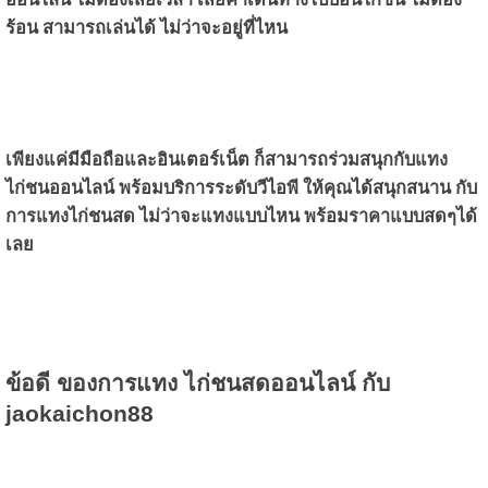
ร้อน สามารถเล่นได้ ไม่ว่าจะอยู่ที่ไหน
เพียงแค่มีมือถือและอินเตอร์เน็ต ก็สามารถร่วมสนุกกับแทง
ไก่ชนออนไลน์ พร้อมบริการระดับวีไอพี ให้คุณได้สนุกสนาน กับ
การแทงไก่ชนสด ไม่ว่าจะแทงแบบไหน พร้อมราคาแบบสดๆได้
เลย
ข้อดี ของการแทง ไก่ชนสดออนไลน์ กับ
jaokaichon88