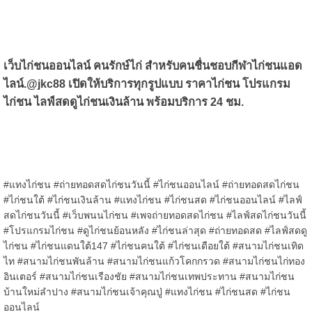
เว็บไก่ชนออนไลน์ คนรักษ์ไก่ สำหรับคนชื่นชอบกีฬาไก่ชนแอด
ไลน์.@jkc88 เปิดให้บริการทุกรูปแบบ ราคาไก่ชน โปรแกรม
ไก่ชน ไลฟ์สดดูไก่ชนเงินล้าน พร้อมบริการ 24 ชม.
#แทงไก่ชน #ถ่ายทอดสดไก่ชนวันนี้ #ไก่ชนออนไลน์ #ถ่ายทอดสดไก่ชน
#ไก่ชนใต้ #ไก่ชนเงินล้าน #แทงไก่ชน #ไก่ชนสด #ไก่ชนออนไลน์ #ไลฟ์
สดไก่ชนวันนี้ #เว็บพนนไก่ชน #‎เพจถ่ายทอดสดไก่ชน #‎ไลฟ์สดไก่ชนวันนี้
#โปรแกรมไก่ชน #ดูไก่ชนย้อนหลัง #ไก่ชนล่าสุด #ถ่ายทอดสด #ไลฟ์สดดู
ไก่ชน #ไก่ชนแดนใต้147 #ไก่ชนคนใต้ #ไก่ชนเดือยใต้ #สนามไก่ชนเทิด
ไท #สนามไก่ชนพันล้าน #สนามไก่ชนแก้วโคกกรวด #สนามไก่ชนไก่ทอง
อินเตอร์ #สนามไก่ชนเรืองชัย #สนามไก่ชนเทพประทาน #สนามไก่ชน
บ้านใหม่ลําปาง #สนามไก่ชนเจ้าคุณปู่ #แทงไก่ชน #ไก่ชนสด #ไก่ชน
ออนไลน์