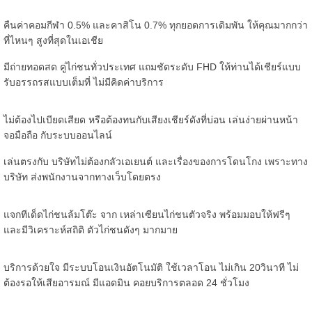
คืนค่าคอมกีฬา 0.5% และคาสิโน 0.7% ทุกยอดการเดิมพัน ให้คุณมากกว่า
ที่ไหนๆ สูงที่สุดในเอเชีย
มีถ่ายทอดสด คู่ไก่ชนทั่วประเทศ แถมชัดระดับ FHD ให้ท่านได้เชียร์แบบ
รับอรรถรสแบบเต็มที่ ไม่มีคิดค่าบริการ
ไม่ต้องไปเบียดเสียด หรือต้องทนกับเสียงเชียร์ดังที่บ่อน เล่นง่ายผ่านหน้า
จอมือถือ กับระบบออนไลน์
เล่นตรงกับ บริษัทไม่ต้องกลัวเอเยนต์ และเรื่องของการโดนโกง เพราะทาง
บริษัท ส่งพนักงานจากทางเว็บโดยตรง
แจกทีเด็ดไก่ชนล้มโต๊ะ จาก เหล่าเซียนไก่ชนตัวจริง พร้อมมอบให้ฟรีๆ
และมีวิเคราะห์สถิติ ตัวไก่ชนดังๆ มากมาย
บริการด้วยใจ มีระบบโอนเงินอัตโนมัติ ใช้เวลาโอน ไม่เกิน 20วินาที ไม่
ต้องรอให้เสียอารมณ์ มีแอดมิน คอยบริการตลอด 24 ชั่วโมง