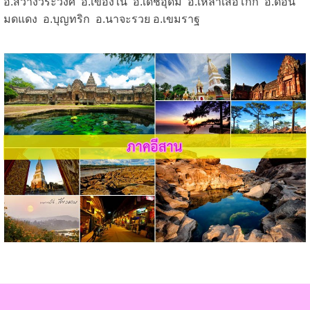
อ.สว่างวีระวงศ์ อ.เขื่องใน อ.เดชอุดม อ.เหล่าเสือโก้ก อ.ดอน
มดแดง อ.บุญทริก อ.นาจะรวย อ.เขมราฐ