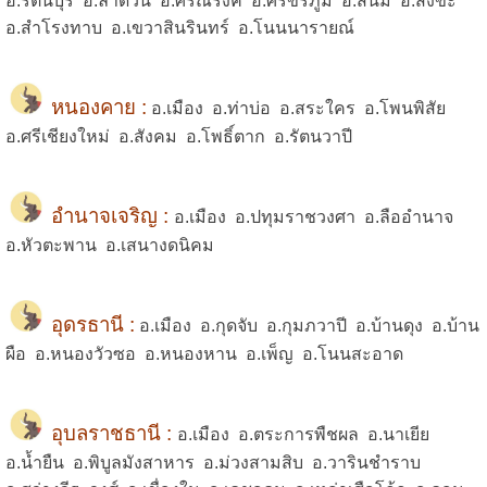
อ.รัตนบุรี อ.ลำดวน อ.ศรีณรงค์ อ.ศรีขรภูมิ อ.สนม อ.สังขะ
อ.สำโรงทาบ อ.เขวาสินรินทร์ อ.โนนนารายณ์
หนองคาย :
อ.เมือง อ.ท่าบ่อ อ.สระใคร อ.โพนพิสัย
อ.ศรีเชียงใหม่ อ.สังคม อ.โพธิ์ตาก อ.รัตนวาปี
อำนาจเจริญ :
อ.เมือง อ.ปทุมราชวงศา อ.ลืออำนาจ
อ.หัวตะพาน อ.เสนางดนิคม
อุดรธานี :
อ.เมือง อ.กุดจับ อ.กุมภวาปี อ.บ้านดุง อ.บ้าน
ผือ อ.หนองวัวซอ อ.หนองหาน อ.เพ็ญ อ.โนนสะอาด
อุบลราชธานี :
อ.เมือง อ.ตระการพืชผล อ.นาเยีย
อ.น้ำยืน อ.พิบูลมังสาหาร อ.ม่วงสามสิบ อ.วารินชำราบ