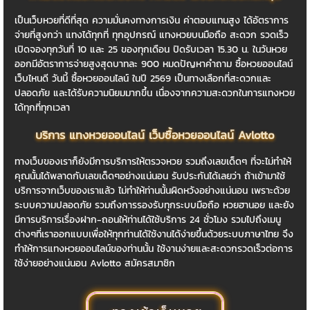
เป็นเว็บหวยที่ดีที่สุด ความมั่นคงทางการเงิน ค่าตอบแทนสูง ได้อัตราการ
จ่ายที่สูงกว่า แทงได้ทุกที่ ทุกอุปกรณ์ แทงหวยบนมือถือ สะดวก รวดเร็ว
เปิดจองทุกวันที่ 10 และ 25 ของทุกเดือน ปิดรับเวลา 15.30 น. ในวันหวย
ออกมีอัตราการจ่ายสูงสุดบาทละ 900 หมดปัญหาคำถาม ซื้อหวยออนไลน์
เว็บไหนดี วันนี้ ซื้อหวยออนไลน์ ในปี 2569 เป็นทางเลือกที่สะดวกและ
ปลอดภัย และได้รับความนิยมมากขึ้น เนื่องจากความสะดวกในการแทงหวย
ได้ทุกที่ทุกเวลา
บริการ แทงหวยออนไลน์ เว็บซื้อหวยออนไลน์ Avlotto
ทางเว็บของเราก็ยังมีการบริการให้ตรวจหวย รวมถึงเลขเด็ดๆ ที่จะไม่ทำให้
คุณนั้นได้พลาดกับเลขเด็ดๆอย่างแน่นอน รับประกันได้เลยว่า ถ้าเข้ามาใช้
บริการจากเว็บของเราแล้ว ไม่ทำให้ท่านนั้นผิดหวังอย่างแน่นอน เพราะด้วย
ระบบความปลอดภัย รวมถึงการรองรับทุกระบบมือถือ หวยฮานอย และยัง
มีการบริการเรื่องฝาก-ถอนให้ท่านได้ใช้บริการ 24 ชั่วโมง รวมไปถึงเมนู
ต่างๆที่เราออกแบบเพื่อให้ทุกท่านได้ใช้งานได้ง่ายขึ้นด้วยระบบภาษาไทย จึง
ทำให้การแทงหวยออนไลน์ของท่านนั้น ใช้งานง่ายและสะดวกรวดเร็วต่อการ
ใช้ง่ายอย่างแน่นอน Avlotto สมัครสมาชิก