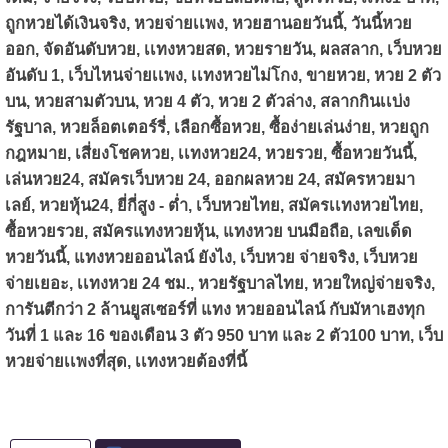
ถูกหวยได้เงินจริง, หวยจ่ายเเพง, หวยฮานอยวันนี้, วันนี้หวย
ออก, จัดอันดับหวย, เเทงหวยสด, หวยรายวัน, ผลสลาก, เว็บหวย
อันดับ 1, เว็บไหนจ่ายเเพง, เเทงหวยไม่โกง, ขายหวย, หวย 2 ตัว
บน, หวยสามตัวบน, หวย 4 ตัว, หวย 2 ตัวล่าง, สลากกินเเบ่ง
รัฐบาล, หวยล็อตเตอร์รี่, เลือกซื้อหวย, ซื้อง่ายเล่นง่าย, หวยถูก
กฎหมาย, เสี่ยงโชคหวย, เเทงหวย24, หวยรวย, ซื้อหวยวันนี้,
เล่นหวย24, สมัครเว็บหวย 24, ออกผลหวย 24, สมัครหวยมา
เลย์, หวยหุ้น24, ยี่กี่สูง - ต่ำ, เว็บหวยไทย, สมัครเเทงหวยไทย,
ซื้อหวยรวย, สมัครแทงหวยหุ้น, แทงหวย บนมือถือ, เลขเด็ด
หวยวันนี้, แทงหวยออนไลน์ ยังไง, เว็บหวย จ่ายจริง, เว็บหวย
จ่ายเยอะ, เเทงหวย 24 ชม., หวยรัฐบาลไทย, หวยใหญ่จ่ายจริง,
การันตีกว่า 2 ล้านยูสเซอร์ที่ แทง หวยออนไลน์ กับมัหาเฮงทุก
วันที่ 1 และ 16 ของเดือน 3 ตัว 950 บาท และ 2 ตัว100 บาท, เว็บ
หวยจ่ายเเพงที่สุด, เเทงหวยต้องที่นี้