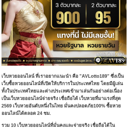
เว็บหวยออนไลน์ ที่เราอยากแนะนำ คือ "AVLotto189" ซึ่งเป็น
เว็บซื้อหวยออนไลน์ที่เปิดให้บริการในประเทศไทย โดยมีผู้เล่น
ทั้งในประเทศไทยและต่างประเทศเข้ามาเล่นกันอย่างต่อเนื่อง
เป็นเว็บหวยออนไลน์จ่ายจริง เชื่อถือได้ เว็บหวยที่มาแรงที่สุด
2569 เว็บหวยอันดับหนึ่งในไทย มั่นคงปลอดภัย100% ซื้อหวย
ออนไลน์ได้ตลอด 24 ชม.
รวม 10 เว็บหวยออนไลน์ที่มั่นคงและจ่ายจริง เชื่อถือได้ใน