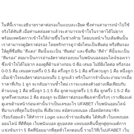
ในที่นี้เราจะอธิบายราคาต่อรองในแบบละเอียด ซึ่งท่านสามารถนำไปใช้
จริงได้ทันที เมื่อท่านคล่องตาแล้วจะสามารถเข้าใจในราคาได้ไม่ยาก
พร้อมเทคนิคการเข้าใจให้ง่ายขึ้นในช่วงท้าย โดยบนหน้าเว็บเดิมพันนั้น
เราสามารถดูอัตราต่อรอง โดยทริกการดูว่าฝั่งไหนเป็นทีมต่อ หรือทีมรอง
ให้ดูที่ชื่อทีม “สีแดง” ทีมนั้นจะเป็น “ทีมต่อ” และชื่อทีม “สีดำ” ที่นั้นจะเป็น
“ทีมรอง” ต่อมาเป็นการอ่านอัตราต่อรองบนเว็บพนันบอลออนไลน์ของเรา
ซึ่งเข้าใจได้ไม่ยาก ลองดูที่ด้านล่างก่อน 0 คือ เสมอ ไม่มีฝั่งใดต่อ หรือรอง
0-0.5 คือ เสมอควบครึ่ง 0.5 คือ ครึ่งลูก 0.5-1 คือ ครึ่งควบลูก 1 คือ หนึ่งลูก
เมื่อเข้าใจจนอัตราต่อรองจนถึง 1 ลูกแล้ว ทริกในการจำนั้นจะง่ายมากเมื่อ
ราคาที่เกิน 1 ลูก จะกลับมาวนซ้ำใหม่ เราจะแสดงตัวอย่างเพื่อเทียบกับ
ด้านบนดู 1 คือ หนึ่งลูก 1-1.5 คือ ลูกควบลูกครึ่ง 1.5 คือ ลูกครึ่ง 1.5-2 คือ
ลูกครึ่งควบสอง 2 คือ สองลูก จะมีอัตราต่อรองเพียงเท่านี้จริงๆ เราเพียงแค่
ดูเลขด้านหน้าก่อนเท่านั้นว่าเป็นเลขอะไร UFABET เว็บพนันออนไลน์
ที่มาแรงที่สุดในปัจจุบัน ที่เดียวจบ สมัครแทงบอล เมื่อสมัครสมาชิก
เรียบร้อยแล้ว ให้ทำการ Login และเข้าร่วมเดิมพัน ได้ทันที เว็บแทงบอล
ออนไลน์ ที่ดีที่สุด เว็บพนันบอล ดูบอลสด แทงบอลคืนนี้ทุกคู่ทุกแมต์การ
เเข่งขันกว่า 5 ลีคที่นิยมมากที่สุดทั่วโลกตอนนี้ รวมไว้ที่เว็บUFABET เว็บ