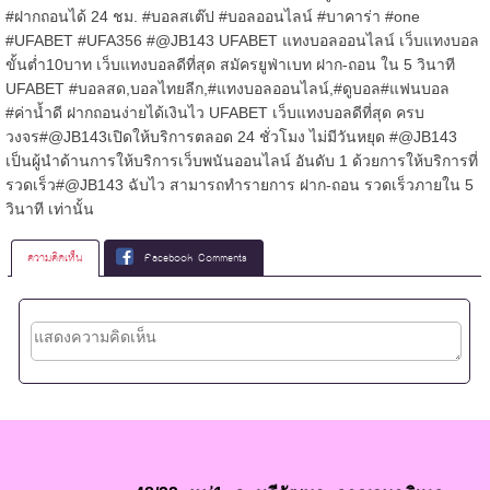
#ฝากถอนได้ 24 ชม. #บอลสเต๊ป #บอลออนไลน์ #บาคาร่า #one
#UFABET #UFA356 #@JB143 UFABET แทงบอลออนไลน์ เว็บแทงบอล
ขั้นต่ำ10บาท เว็บแทงบอลดีที่สุด สมัครยูฟ่าเบท ฝาก-ถอน ใน 5 วินาที
UFABET #บอลสด,บอลไทยลีก,#แทงบอลออนไลน์,#ดูบอล#แฟนบอล
#ค่าน้ำดี ฝากถอนง่ายได้เงินไว UFABET เว็บแทงบอลดีที่สุด ครบ
วงจร#@JB143เปิดให้บริการตลอด 24 ชั่วโมง ไม่มีวันหยุด #@JB143
เป็นผู้นำด้านการให้บริการเว็บพนันออนไลน์ อันดับ 1 ด้วยการให้บริการที่
รวดเร็ว#@JB143 ฉับไว สามารถทำรายการ ฝาก-ถอน รวดเร็วภายใน 5
วินาที เท่านั้น
ความคิดเห็น
Facebook Comments