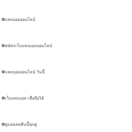
⚽แทงบอลออนไลน์
⚽สมัครเว็บแทงบอลออนไลน์
⚽แทงบอลออนไลน์ วันนี้
⚽เว็บแทงบอล เชื่อถือได้
⚽ดูบอลสดคืนนี้ทุกคู่