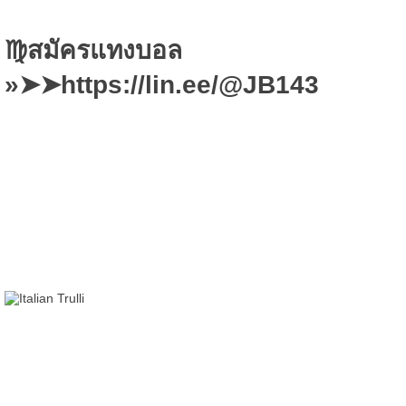
♍สมัครแทงบอล
»➤➤
https://lin.ee/@JB143