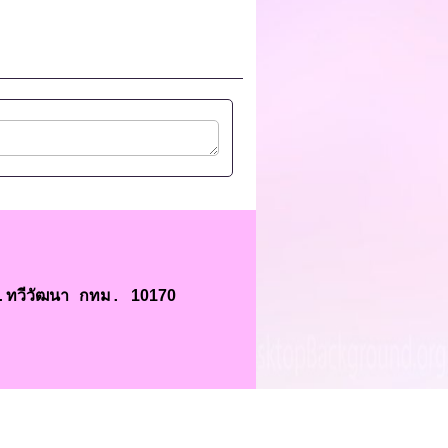
10170
ต.ทวีวัฒนา กทม.