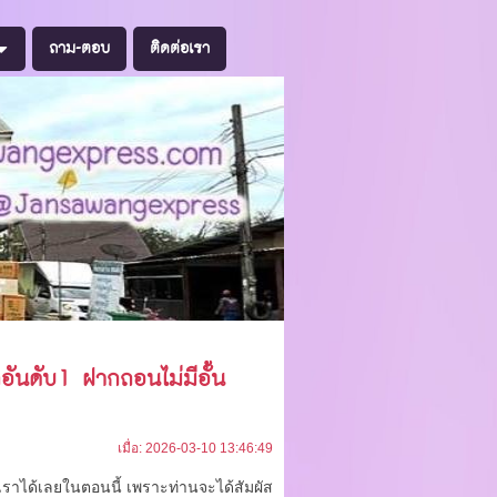
ถาม-ตอบ
ติดต่อเรา
นดับ1 ฝากถอนไม่มีอั้น
เมื่อ: 2026-03-10 13:46:49
ได้เลยในตอนนี้ เพราะท่านจะได้สัมผัส