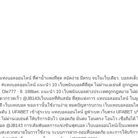
็บแทงบอลออนไลน์ ที่ค่าน้ำแพงที่สุด สมัคง่าย มีครบ จบในเว็บเดียว. บอลสเต
ท่านั้น #แทงบอลออนไลน์ แนะนำ 10 เว็บพนันบอลดีที่สุด ไม่ผ่านเอเย่นต์ ถูกก
 7. Ole777 · 8. 188bet. แนะนำ 10 เว็บพนันบอลต่างประเทศถูกกฎหมาย ไม่
ดวกรวดเร็ว @JB143เว็บบอลที่ทันสมัย ที่สุดแห่งการ แทงบอลออนไลน์ ในยุคน
งดี เว็บแทงบอล ของเรานั้นใช้งานง่าย หมดปัญหารบกวน เว็บแทงบอลออนไลน
อันดับ 1 UFABET เข้าสู่ระบบ แทงบอลออนไลน์ ยูฟ่าเบท เว็บตรง UFABET บริ
ผ่านเอเย่นต์ ให้บริการฉับไว ปลอดภัย มั่นคง โอนตรง โอนไว เชื่อถือได้ ไ
งบอล @JB143 การเดิมพันผลการแข่งขันฟุตบอล เว็บบอลออนไลน์เป็นแพลตฟอร
มสะดวกสบายในการใช้งาน ระบบการฝาก-ถอนที่ปลอดภัย และการให้บริการท