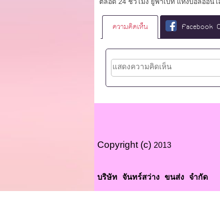
ตลอด 24 ชั่วโมง ยูฟ่าเบท แทงบอลออน
ความคิดเห็น
Facebook 
Copyright (c)
2013
บริษัท จันทร์สว่าง ขนส่ง จำกัด
Visitors:
435,903