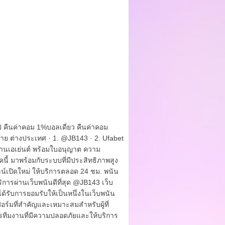
็ป คืนค่าคอม 1%บอลเดี่ยว คืนค่าคอม
ฎหมาย ต่างประเทศ · 1. @JB143 · 2. Ufabet
ผ่านเอเย่นต์ พร้อมใบอนุญาต ความ
ี้ มาพร้อมกับระบบที่มีประสิทธิภาพสูง
์เปิดใหม่ ให้บริการตลอด 24 ชม. พนัน
การผ่านเว็บพนันดีที่สุด @JB143 เว็บ
ด้รับการยอมรับให้เป็นหนึ่งในเว็บพนัน
์มที่สำคัญและเหมาะสมสำหรับผู้ที่
ีมงานที่มีความปลอดภัยและให้บริการ