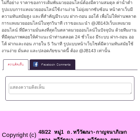
ไม่กี่อย่าง ราคาของการเดิมพันมวยออนไลน์ต้องมีความสมดุล ค่าน้ำต่ำ
รูปแบบการแทงมวยออนไลน์ใช้งานง่าย ไม่ยุ่งยากซับซ้อน หน้าตาเว็บมี
ความทันสมัยสูง และที่สำคัญมีระบบ ฝาก-ถอน ออโต้ เพื่อไม่ให้ท่านพลาด
การแทงมวยออนไลน์ในทุกวินาที เราขอแนะนำ @JB143เว็บแทงมวย
ออนไลน์ ที่มีความมั่นคงที่สุดในตลาดมวยออนไลน์ในปัจจุบัน ด้วยทีมงาน
ที่มีคุณภาพคอยให้คำแนะนำท่านตลอด 24 ชั่วโมง มีระบบ ฝาก-ถอน ออ
โต้ ฝากและถอน ภายใน 5 วินาที รูปแบบหน้าเว็บไซต์มีความทันสมัยใช้
งานง่าย มั่นคง และปลอดภัยขนาดนี้ ต้อง @JB143 เท่านั้น
ความคิดเห็น
Facebook Comments
48/22
1
หมู่
ถ.ทวีวัฒนา-กาญจนาภิเษก
Copyright (c)