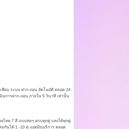
ู่เพียบ ระบบ ฝาก-ถอน อัตโนมัติ ตลอด 24
นินการฝาก-ถอน ภายใน 5 วินาที เท่านั้น
ไทย 7 สี แบบสดๆ ครบทุกคู่ แทงได้ทุกคู่
สมกันได้ 1 -10 คู่ แอดมินบริการ ตลอด