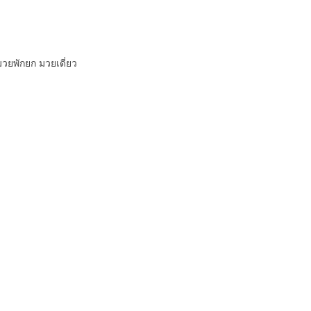
ยพักยก มวยเดี่ยว