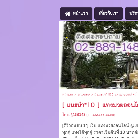
หน้าแรก
เกี่ยวกับเรา
บริก
.
ขนส่ง
หน้าแรก
>
ถาม-ตอบ
>
[ แนะนำ*10 ] แทงมวยออนไลน์
[ แนะนำ*10 ] แทงมวยออนไ
โดย:
@JB143
[IP: 122.155.14.xxx]
[รีวิวอันดับ 1*] เว็บ แทงมวยออนไลน์
ทุกคู่ แทงได้ทุกคู่ ราคาเริ่มต้นที่ 10 