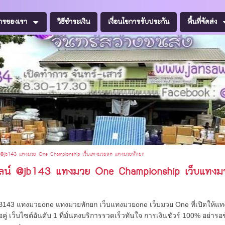
ารของเรา
วิธีชำระเงิน
เงื่อนไขการรับประกัน
พื้นที่จัดส่ง
 @jb143 แทงมวย One Championship เว็บแทงมวยสด แทงมวยพักยก
ลน์ @jb143 แทงมวย One Championship เว็บแทงม
 @JB143 แทงมวยone แทงมวยพักยก เว็บแทงมวยone เว็บมวย One ที่เปิดให
บาทต่อคู่ เว็บไซต์อันดับ 1 ที่มั่นคงบริการรวดเร็วทันใจ การเงินชัวร์ 100% 