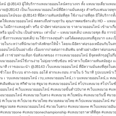
ลน์ @JB143 ผู้ให้บริการแทงมวยออนไลน์ครบวงจร ทั้ง แทงมวยเดี่ยวแทง
ากมาย@JB143 เป็นเว็บแทงมวยออนไลน์ที่มีความมั่นคงสูง สำหรับแฟนมวยท
ลน์ของ @JB143 ที่มีความทันสมัยที่สุด ใช้งานง่ายที่สุด มีให้บริการท
เปิดให้แทงมวยออนไลน์ สดตรงถึงท่านทุกวัน คุณภาพคมชัดระดับ HD – แทงมว
นั้น ไม่มีการแทงสูงต่ำ หรือ นำอัตราต่อรองมวย ราคามวยออนไลน์ เข้ามาเก
หรือ มุมน้ำเงิน เป็นฝ่ายชนะ เท่านั้น! – แทงมวยสเต็ป แทงมวยชุด คือ การน
ึ้นไป ซึ่งการแทงมวยสเต็ป จะใช้การลงทุนต่ำ แต่ได้ผลตอบแทนที่สูงมาก และเ
ในระหว่างที่นักมวยกำลังพักยกให้น้ำ โดยจะมีอัตราต่อรองเหมือนกับในส
ออนไลน์เป็นอย่างยิ่ง เนื่องจากง่ายต่อการเดิมพัน ยกตัวอย่างอัตราต่อรองของ
นดี เราช่วยท่านเลือก ข้อสังเกตของ การแทงมวยออนไลน์ มีจุดหลักๆอยู่ไม่
งมวยออนไลน์ใช้งานง่าย ไม่ยุ่งยากซับซ้อน หน้าตาเว็บมีความทันสมัยสูง แล
าที เราขอแนะนำ @JB143 เว็บแทงมวยออนไลน์ ที่มีความมั่นคงที่สุดในตล
่วโมง มีระบบ ฝาก-ถอน ออโต้ ฝากและถอน ภายใน 5 วินาที รูปแบบหน้าเว็บ
นั้น เ วบแทงมวยออนไลน์ เวบ,แทงมวยออนไลน์,เว บแทงมวยออนไลน์,แ ทงม
#เดิมพันมวย #กีฬามวย #ดูมวย #แทงมวยออนไลน์ #โปรแทงมวย #โปรโมชั
มวยออนไลน์ #เว็บแทงมวยออนไลน์ ‎#แทงมวยขั้นต่ำ10บาท #เว็บแทงมวย #แ
มวยออนไลน์ #แทงมวยเว็บตรง #แทงมวย #เว็บพนัน #แทงมวยวันนี้ #มวย
ป #เว็บมวย #เว็ปมวย #มวยไทย #มวยสดมวยไทย #เว็ปแทงมวยออนไลน์ 
#ดูมวยสด #แทงมวยออนไลน์ #มวยเว็บตรง #แทงมวยone #เว็บแทงมวยอันดั
ย #แทงมวยone #แทงมวยonechampionship #แทงมวยราคาดีที่สุด #แทงมวยว