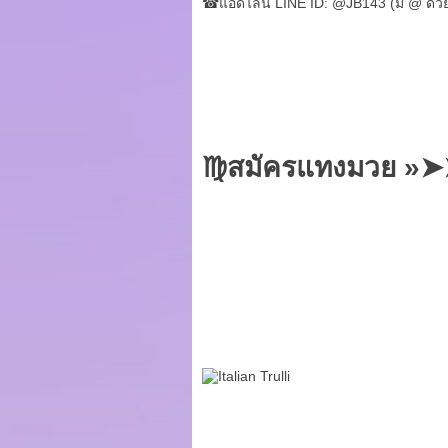
☎︎แอดไลน์ LINE ID: @JB143 (มี @ ด้
♍สมัครแทงมวย »