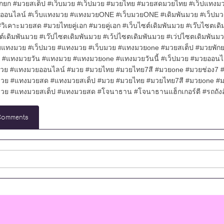
ยก #มวยสเต็ป #เว็บมวย #เว็ปมวย #มวยไทย #มวยสดมวยไทย #เว็ปแทง
นไลน์ #เว็บแทงมวย #แทงมวยONE #เว็บมวยONE #เดิมพันมวย #เว็ปมวย 
ิเคาะมวยสด #มวยไทยคู่เอก #มวยคู่เอก #เว็บไซต์เดิมพันมวย #เว๊บไซตเดิ
ต์เดิมพันมวย #เว๊ปไซตเดิมพันมวย #เว้ปไซตเดิมพันมวย #เว่ปไซตเดิมพันมว
็บแทงมวย #เว็ปมวย #แทงมวย #เว็บมวย #แทงมวยone #มวยสเต็ป #มวยพั
 #แทงมวยวัน #แทงมวย #แทงมวยone #แทงมวยวันนี้ #เว็ปมวย #มวยออน
ทงมวย #แทงมวยออนไลน์ #มวย #มวยไทย #มวยไทย7สี #มวยone #มวยช่อง7 #รถถ
วย #แทงมวยสด #แทงมวยสเต็ป #มวย #มวยไทย #มวยไทย7สี #มวยone #มวยช
วย #แทงมวยสเต็ป #แทงมวยสด #โจนาธาน #โจนาธานแฮ็กเกอร์ตี #รถถังอั
Comments