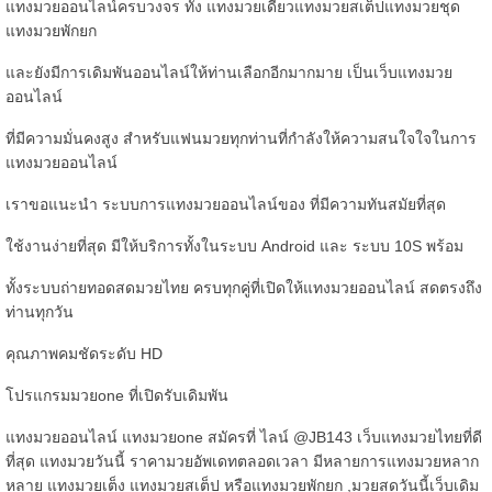
แทงมวยออนไลน์ครบวงจร ทั้ง แทงมวยเดี่ยวแทงมวยสเต็ปแทงมวยชุด
แทงมวยพักยก
และยังมีการเดิมพันออนไลน์ให้ท่านเลือกอีกมากมาย เป็นเว็บแทงมวย
ออนไลน์
ที่มีความมั่นคงสูง สำหรับแฟนมวยทุกท่านที่กำลังให้ความสนใจใจในการ
แทงมวยออนไลน์
เราขอแนะนำ ระบบการแทงมวยออนไลน์ของ ที่มีความทันสมัยที่สุด
ใช้งานง่ายที่สุด มีให้บริการทั้งในระบบ Android และ ระบบ 10S พร้อม
ทั้งระบบถ่ายทอดสดมวยไทย ครบทุกคู่ที่เปิดให้แทงมวยออนไลน์ สดตรงถึง
ท่านทุกวัน
คุณภาพคมชัดระดับ HD
โปรแกรมมวยone ที่เปิดรับเดิมพัน
แทงมวยออนไลน์ แทงมวยone สมัครที่ ไลน์ @JB143 เว็บแทงมวยไทยที่ดี
ที่สุด แทงมวยวันนี้ ราคามวยอัพเดทตลอดเวลา มีหลายการแทงมวยหลาก
หลาย แทงมวยเต็ง แทงมวยสเต็ป หรือแทงมวยพักยก ,มวยสดวันนี้เว็บเดิม