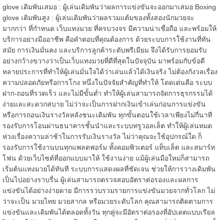
glove เดิมพันเสมอ : ผู้เล่นเดิมพันว่าผลการแข่งขันจะออกมาเสมอ Boxing
glove เดิมพันสูง : ผู้เล่นเดิมพันว่าผลรวมแต้มของทั้งสองนักมวยจะ
มากกว่า ที่กำหนด เว็บแทงมวย ที่ครบวงจร มีความน่าเชื่อถือ และพร้อมให้
บริการอย่างมืออาชีพ คือคำตอบที่คุณต้องการ ด้วยระบบการใช้งานที่ทัน
สมัย การเงินมั่นคง และบริการลูกค้าระดับพรีเมียม จึงได้รับการยอมรับ
อย่างกว้างขวางว่าเป็นเว็บแทงมวยที่ดีที่สุดในปัจจุบัน มาพร้อมกับข้อดี
หลายประการที่ทำให้ผู้เล่นมั่นใจได้ว่าเล่นแล้วได้เงินจริง ไม่ต้องกังวลเรื่อง
ความปลอดภัยหรือการโกง หนึ่งในปัจจัยสำคัญที่ทำให้ โดดเด่นคือ ระบบ
ฝาก-ถอนที่รวดเร็ว และไม่มีขั้นต่ำ ทำให้ผู้เล่นสามารถจัดการธุรกรรมได้
ง่ายและสะดวกสบาย ไม่ว่าจะเป็นการฝากเงินเข้าเล่นก่อนการแข่งขัน
หรือการถอนเงินรางวัลหลังชนะเดิมพัน ทุกขั้นตอนใช้เวลาเพียงไม่กี่นาที
รองรับการโอนผ่านธนาคารชั้นนำและระบบทรูวอลเล็ต ทำให้ผู้เล่นหมด
ห่วงเรื่องความล่าช้าในการรับเงินรางวัล ไม่ว่าคุณจะใช้อุปกรณ์ใด ก็
รองรับการใช้งานบนทุกแพลตฟอร์ม ทั้งคอมพิวเตอร์ แท็บเล็ต และสมาร์ท
โฟน ด้วยเว็บไซต์ที่ออกแบบมาให้ ใช้งานง่าย แม้ผู้เล่นมือใหม่ก็สามารถ
เริ่มต้นแทงมวยได้ทันที ระบบการแสดงผลที่ชัดเจน ช่วยให้การวางเดิมพัน
เป็นไปอย่างราบรื่น ผู้เล่นสามารถตรวจสอบอัตราต่อรองและผลการ
แข่งขันได้อย่างง่ายดาย มีการรวบรวมรายการแข่งขันมวยจากทั่วโลก ไม่
ว่าจะเป็น มวยไทย มวยสากล หรือมวยระดับโลก คุณสามารถติดตามการ
แข่งขันและเดิมพันได้ตลอดทั้งวัน ทุกคู่จะมีอัตราต่อรองที่อัปเดตแบบเรียล