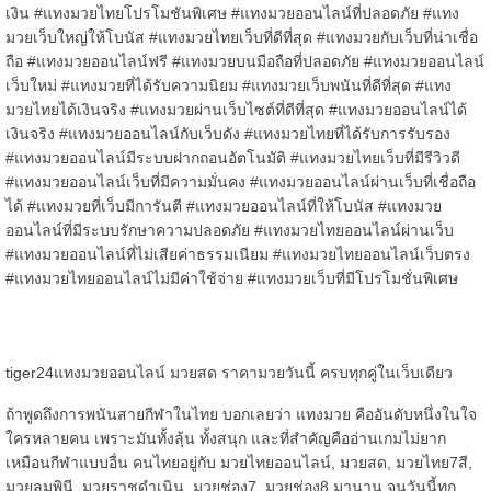
เงิน #แทงมวยไทยโปรโมชันพิเศษ #แทงมวยออนไลน์ที่ปลอดภัย #แทง
มวยเว็บใหญ่ให้โบนัส #แทงมวยไทยเว็บที่ดีที่สุด #แทงมวยกับเว็บที่น่าเชื่อ
ถือ #แทงมวยออนไลน์ฟรี #แทงมวยบนมือถือที่ปลอดภัย #แทงมวยออนไลน์
เว็บใหม่ #แทงมวยที่ได้รับความนิยม #แทงมวยเว็บพนันที่ดีที่สุด #แทง
มวยไทยได้เงินจริง #แทงมวยผ่านเว็บไซต์ที่ดีที่สุด #แทงมวยออนไลน์ได้
เงินจริง #แทงมวยออนไลน์กับเว็บดัง #แทงมวยไทยที่ได้รับการรับรอง
#แทงมวยออนไลน์มีระบบฝากถอนอัตโนมัติ #แทงมวยไทยเว็บที่มีรีวิวดี
#แทงมวยออนไลน์เว็บที่มีความมั่นคง #แทงมวยออนไลน์ผ่านเว็บที่เชื่อถือ
ได้ #แทงมวยที่เว็บมีการันตี #แทงมวยออนไลน์ที่ให้โบนัส #แทงมวย
ออนไลน์ที่มีระบบรักษาความปลอดภัย #แทงมวยไทยออนไลน์ผ่านเว็บ
#แทงมวยออนไลน์ที่ไม่เสียค่าธรรมเนียม #แทงมวยไทยออนไลน์เว็บตรง
#แทงมวยไทยออนไลน์ไม่มีค่าใช้จ่าย #แทงมวยเว็บที่มีโปรโมชั่นพิเศษ
tiger24แทงมวยออนไลน์ มวยสด ราคามวยวันนี้ ครบทุกคู่ในเว็บเดียว
ถ้าพูดถึงการพนันสายกีฬาในไทย บอกเลยว่า แทงมวย คืออันดับหนึ่งในใจ
ใครหลายคน เพราะมันทั้งลุ้น ทั้งสนุก และที่สำคัญคืออ่านเกมไม่ยาก
เหมือนกีฬาแบบอื่น คนไทยอยู่กับ มวยไทยออนไลน์, มวยสด, มวยไทย7สี,
มวยลุมพินี, มวยราชดำเนิน, มวยช่อง7, มวยช่อง8 มานาน จนวันนี้ทุก