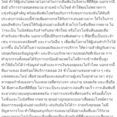
ไทม์ ทำให้ผู้เล่นไม่พลาดโอกาสในการเดิมพันในจังหวะที่ดีที่สุด นอกจากนี้
ยังมี บริการถ่ายทอดสดมวย ผ่านหน้าเว็บไซต์ ทำให้คุณไม่พลาดการ
แข่งขันคู่สำคัญ พร้อมเดิมพันไปพร้อมกับการรับชมการแข่งขันได้ทันที
ประสบการณ์แบบนี้ช่วยเพิ่มอรรถรสให้กับการเล่นอย่างมาก ใส่ใจในการ
มอบสิทธิประโยชน์ให้กับผู้เล่นอย่างเต็มที่ ด้วยโปรโมชั่นที่หลากหลาย ไม่
ว่าจะเป็น โบนัสต้อนรับสำหรับสมาชิกใหม่ หรือโปรโมชั่นคืนยอดเสีย
สำหรับสมาชิกเดิม นอกจากนี้ยังมีกิจกรรมพิเศษต่าง ๆ ที่จัดขึ้นเป็นประจำ
เช่น การแจกเครดิตฟรี และรางวัลอื่น ๆ เพื่อเพิ่มโอกาสให้ผู้เล่นทำกำไรได้
มากขึ้น มั่นใจได้ในความปลอดภัยและการบริการ ให้ความสำคัญกับความ
ปลอดภัยของข้อมูลลูกค้า และมีระบบรักษาความปลอดภัยที่เข้มงวด การ
ทำธุรกรรมทั้งหมดได้รับการปกป้องด้วยเทคโนโลยีการเข้ารหัสขั้นสูง
ทำให้มั่นใจได้ว่าข้อมูลส่วนตัวและการเงินของคุณจะไม่รั่วไหล นอกจากนี้
ทีมงานของ ยังพร้อมให้บริการตลอด 24 ชั่วโมงผ่านช่องทางต่าง ๆ เช่น
แชทสดและไลน์ เพื่อช่วยเหลือและตอบคำถามผู้เล่นในทุกช่วงเวลา สรุป
หากคุณกำลังมองหาเว็บแทงมวยที่ครบวงจร เล่นง่าย ปลอดภัย และเชื่อถือ
ได้ คือทางเลือกที่ดีที่สุด ไม่ว่าจะเป็นระบบฝาก-ถอนที่รวดเร็ว การเดิมพันที่
สะดวกสบายบนทุกแพลตฟอร์ม รายการแข่งขันที่ครบครัน พร้อมทั้งโปร
โมชั่นและโบนัสที่หลากหลาย ทุกอย่างถูกออกแบบมาเพื่อตอบโจทย์ความ
ต้องการของผู้เล่นอย่างแท้จริง เล่นกับมั่นใจได้ว่า จ่ายจริงทุกยอด ไม่มี
ปัญหาการโกง ทำให้คุณสนุกกับการแทงมวยได้อย่างเต็มที่และไร้กังวล
แทงมวยออนไลน์เป็นทางเลือกที่ยอดเยี่ยมสำหรับผู้ที่ชื่นชอบการเสี่ยงดวง