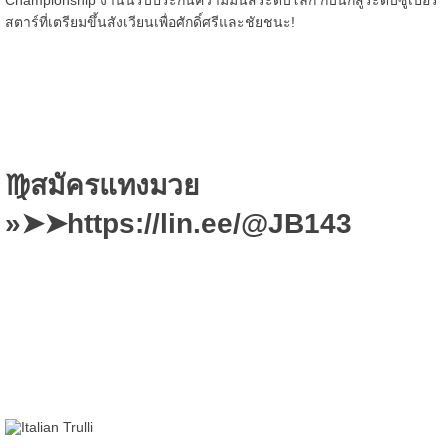
สตาร์ที่เตรียมขึ้นสังเวียนเพื่อศักดิ์ศรีและชัยชนะ!
♍สมัครแทงมวย
»➤➤
https://lin.ee/@JB143