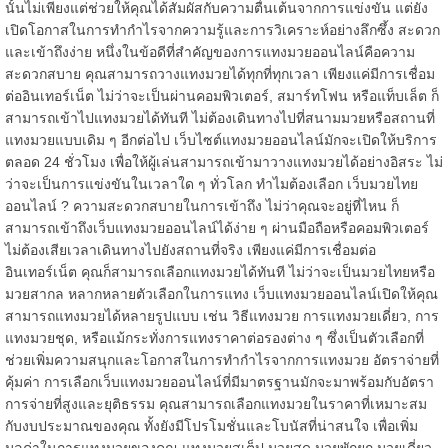
นั้นไม่เพียงแต่ช่วยให้คุณได้สัมผัสกับความตื่นเต้นจากการแข่งขัน แต่ยัง
เปิดโอกาสในการทำกำไรจากความรู้และการวิเคราะห์อย่างลึกซึ้ง สะดวก
และเข้าถึงง่าย หนึ่งในข้อดีที่สำคัญของการแทงมวยออนไลน์คือความ
สะดวกสบาย คุณสามารถวางแทงมวยได้ทุกที่ทุกเวลา เพียงแค่มีการเชื่อม
ต่ออินเทอร์เน็ต ไม่ว่าจะเป็นผ่านคอมพิวเตอร์, สมาร์ทโฟน หรือแท็บเล็ต ก็
สามารถเข้าไปแทงมวยได้ทันที ไม่ต้องเดินทางไปที่สนามมวยหรือสถานที่
แทงมวยแบบเดิม ๆ อีกต่อไป เว็บไซต์แทงมวยออนไลน์มักจะเปิดให้บริการ
ตลอด 24 ชั่วโมง เพื่อให้ผู้เล่นสามารถเข้ามาวางแทงมวยได้อย่างอิสระ ไม่
ว่าจะเป็นการแข่งขันในเวลาใด ๆ ทั่วโลก ทำไมต้องเลือก เว็บมวยไทย
ออนไลน์ ? ความสะดวกสบายในการเข้าถึง ไม่ว่าคุณจะอยู่ที่ไหน ก็
สามารถเข้าถึงเว็บแทงมวยออนไลน์ได้ง่าย ๆ ผ่านมือถือหรือคอมพิวเตอร์
ไม่ต้องเสียเวลาเดินทางไปยังสถานที่จริง เพียงแค่มีการเชื่อมต่อ
อินเทอร์เน็ต คุณก็สามารถเลือกแทงมวยได้ทันที ไม่ว่าจะเป็นมวยไทยหรือ
มวยสากล หลากหลายตัวเลือกในการแทง เว็บแทงมวยออนไลน์เปิดให้คุณ
สามารถแทงมวยได้หลายรูปแบบ เช่น วิธีแทงมวย การแทงมวยเดี่ยว, การ
แทงมวยชุด, หรือแม้กระทั่งการแทงราคาต่อรองต่าง ๆ ซึ่งเป็นตัวเลือกที่
ช่วยเพิ่มความสนุกและโอกาสในการทำกำไรจากการแทงมวย อัตราจ่ายที่
คุ้มค่า การเลือกเว็บแทงมวยออนไลน์ที่มีมาตรฐานมักจะมาพร้อมกับอัตรา
การจ่ายที่สูงและยุติธรรม คุณสามารถเลือกแทงมวยในราคาที่เหมาะสม
กับงบประมาณของคุณ ทั้งยังมีโปรโมชั่นและโบนัสที่น่าสนใจ เพื่อเพิ่ม