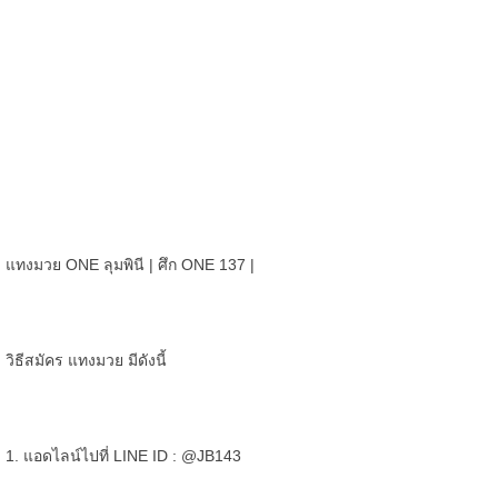
แทงมวย ONE ลุมพินี | ศึก ONE 137 |
วิธีสมัคร แทงมวย มีดังนี้
1. แอดไลน์ไปที่ LINE ID : @JB143