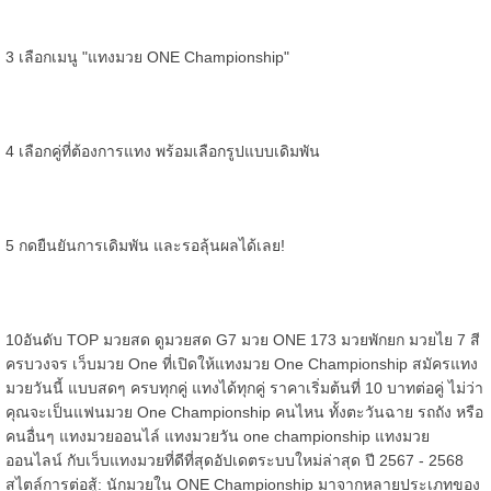
3 เลือกเมนู "แทงมวย ONE Championship"
4 เลือกคู่ที่ต้องการแทง พร้อมเลือกรูปแบบเดิมพัน
5 กดยืนยันการเดิมพัน และรอลุ้นผลได้เลย!
10อันดับ TOP มวยสด ดูมวยสด G7 มวย ONE 173 มวยพักยก มวยไย 7 สี
ครบวงจร เว็บมวย One ที่เปิดให้แทงมวย One Championship สมัครแทง
มวยวันนี้ แบบสดๆ ครบทุกคู่ แทงได้ทุกคู่ ราคาเริ่มต้นที่ 10 บาทต่อคู่ ไม่ว่า
คุณจะเป็นแฟนมวย One Championship คนไหน ทั้งตะวันฉาย รถถัง หรือ
คนอื่นๆ แทงมวยออนไล์ แทงมวยวัน one championship แทงมวย
ออนไลน์ กับเว็บแทงมวยที่ดีที่สุดอัปเดตระบบใหม่ล่าสุด ปี 2567 - 2568
สไตล์การต่อสู้: นักมวยใน ONE Championship มาจากหลายประเภทของ