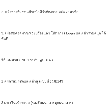
2. แจ้งทางทีมงานเจ้าหน้าที่ว่าต้องการ สมัครสมาชิก
3. เมื่อสมัครสมาชิกเรียบร้อยแล้ว ให้ทำการ Login และเข้าร่วมสนุก ได้
ทันที
วิธีแทงมวย ONE 173 กับ @JB143
1 สมัครสมาชิกและเข้าสู่ระบบที่ @JB143
2 ฝากเงินเข้าระบบ (รองรับธนาคารทุกธนาคาร)